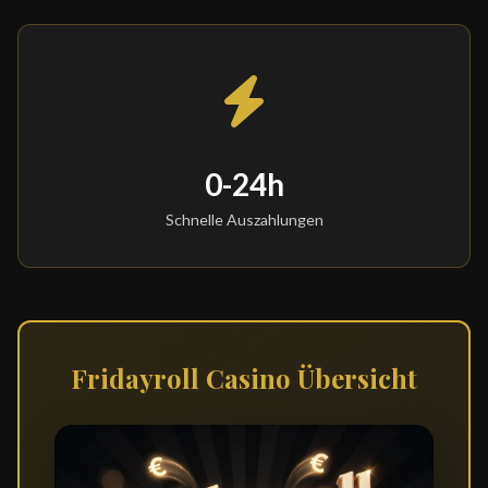
0-24h
Schnelle Auszahlungen
Fridayroll Casino Übersicht