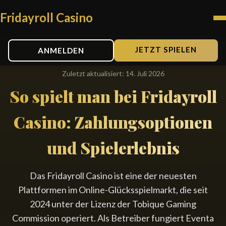
Fridayroll Casino
JETZT SPIELEN
ANMELDEN
Zuletzt aktualisiert: 14. Juli 2026
So spielt man bei Fridayroll
Casino: Zahlungsoptionen
und Spielerlebnis
Das Fridayroll Casino ist eine der neuesten
Plattformen im Online-Glücksspielmarkt, die seit
2024 unter der Lizenz der Tobique Gaming
Commission operiert. Als Betreiber fungiert Eventa