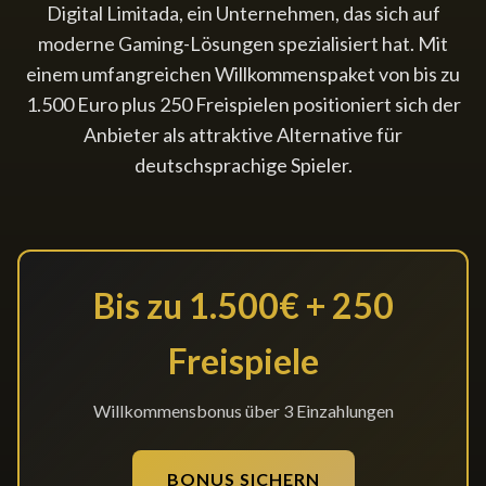
Digital Limitada, ein Unternehmen, das sich auf
moderne Gaming-Lösungen spezialisiert hat. Mit
einem umfangreichen Willkommenspaket von bis zu
1.500 Euro plus 250 Freispielen positioniert sich der
Anbieter als attraktive Alternative für
deutschsprachige Spieler.
Bis zu 1.500€ + 250
Freispiele
Willkommensbonus über 3 Einzahlungen
BONUS SICHERN