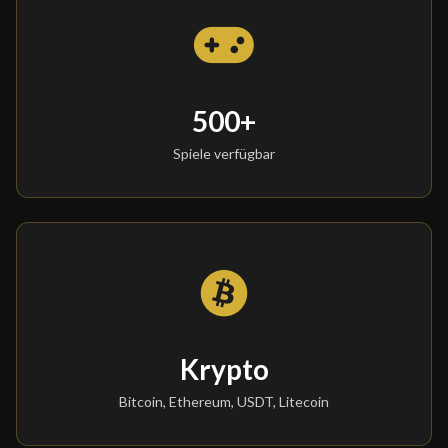
500+
Spiele verfügbar
Krypto
Bitcoin, Ethereum, USDT, Litecoin